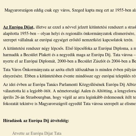
Magyarországon eddig csak egy város, Szeged kapta meg ezt az 1955-ben alap
Az Európa Díjat,
illetve az ezzel a névvel jelzett kitüntetési rendszert a st
alapította 1955-ben – olyan helyi és regionális önkormányzatok elismerésére
szerepet vállalnak az európai egységet erősítő nemzetközi kapcsolatok terén.
A kitüntetési rendszer négy lépcsős. Első lépcsőfoka az Európai Diploma, a m
harmadik a Becsület Plakett és a negyedik maga az Európa Díj. Tata városa –
nyerte el az Európai Diplomát, 2000-ben a Becsület Zászlót és 2004-ben a Bec
Tata Város Önkormányzata az azóta eltelt időszakban is minden évben pályázo
elnyerésére. Ebben a kitüntetésben évente mindössze egy európai település ré
Az idei évben az Európa Tanács Parlamenti Közgyűlésének Európa Díj Albizot
választotta ki a legjobb ötöt. A németországi Aalen és Altötting, a lengyelor
április 26-án Strasbourgban, hogy végül az arra leginkább érdemesnek ítélt t
fokozatát tekintve is Magyarországról egyedül Tata városa szerepelt az elismer
Híradások az Európa Díj átvételéig:
Átvette az Európa Díjat Tata