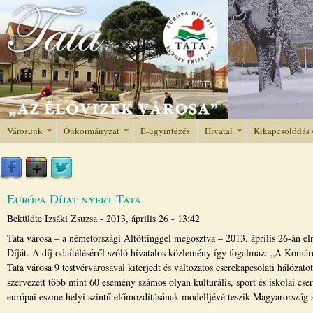
Jump to navigation
Városunk
Önkormányzat
E-ügyintézés
Hivatal
Kikapcsolódás 
Európa Díjat nyert Tata
Beküldte
Izsáki Zsuzsa
-
2013, április 26 - 13:42
Tata városa – a németországi Altöttinggel megosztva – 2013. április 26-án e
Díját. A díj odaítéléséről szóló hivatalos közlemény így fogalmaz: „A Kom
Tata városa 9 testvérvárosával kiterjedt és változatos cserekapcsolati hálózato
szervezett több mint 60 esemény számos olyan kulturális, sport és iskolai cser
európai eszme helyi szintű előmozdításának modelljévé teszik Magyarország 