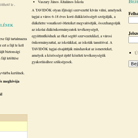
Bej
Vaszary János Általános Iskola
tölthető le
.
A TAVIDÖK olyan ifjúsági szervezetté kíván válni, amelynek
Felh
tagjai a város 6-18 éves korú diákközösségét szolgálják, a
diákéletre vonatkozó ötleteiket megvalósítják, összehangolják
ülések
az iskolai diákönkormányzatok tevékenységét,
Jels
együttműködnek az őket segítő szervezetekkel, a városi
e fájl tartalmazza
önkormányzattal, az iskolákkal, az iskolák tanulóival. A
ezt a fájl le kell
TAVIDÖK tagjai elsajátítják mindazokat az ismereteket,
ájlt biztonsági
Ú
amelyek a közösséget építő közéleti tevékenységük
fájl letöltése
gyakorlásához szükségesek.
vtárba kerülnek.
lés meghívója
ül