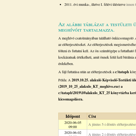
2011. évi munka-, illetve I. félévi ülésterve
innen 
Az alábbi táblázat a testületi 
meghívóit tartalmazza.
A meghívó csatolmányában található önkicsomagoló .ex
az előterjesztéseket. Az előterjesztések megismeréséhez 
tölteni és futtatni kell. Az ön számítógépe a futtatható f
kockázatnak értékelheti, amit önnek felül kell bírálnia a 
érdekében.
A fájl futtatása után az előterjesztések a
c:\tataph
köny
Példa: A
2019.10.25. alakuló Képviselő-Testületi ü
(2019_10_25_alakulo_KT_meghivo.exe) a
c:\tataph\2019\10\alakulo_KT_25 könyvtárba ker
kicsomagolásra.
Időpont
Cím
2020-06-05
A június 5-i döntés előterjesztése
09:00
2020-06-02
A június 2-i döntés előterjesztése