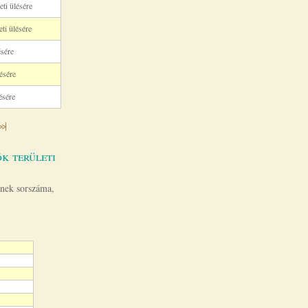
ti ülésére
ti ülésére
ésére
ésére
ésére
>>|
k területi
inek sorszáma,