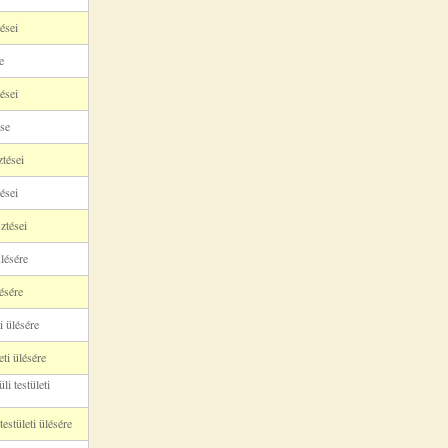
ései
e
ései
ése
ztései
tései
ztései
ülésére
ésére
i ülésére
ti ülésére
i testületi
estületi ülésére