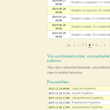
2019-09-11
Meghívó a szeptember 11-i testüle
09:00
2019-08-28
Meghívó az augusztus 28-i testüle
09:00
2019-07-24
Meghívó a július 24-i testületi ül
09:00
2019-06-26
Meghívó a június 26-i testületi ül
09:00
2019-05-29
Meghívó a május 29-i testületi ül
08:00
4
|<<
<
…
2
3
5
6
…
>
Oldalak
Választókerületek, szavazókörö
leírása
Tata város választókerületeinek, szavazóköre
címe és területi beosztása
Fogadóóra
Aljegyzői fogadóóra
2015-12-10 09:00
Jegyzői fogadóóra
2015-11-24 13:30
Alpolgármesteri fogadóóra
2015-12-01 13:00
Polgármesteri fogadóóra
2015-11-10 13:00
Alpolgármesteri fogadóóra
2015-11-05 13:00