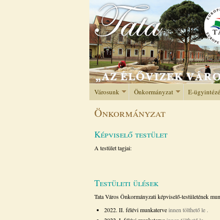
Városunk
Önkormányzat
E-ügyintéz
Önkormányzat
Képviselő testület
A testület tagjai:
Testületi ülések
Tata Város Önkormányzati képviselő-testületének mun
2022. II. félévi munkaterve
innen tölthető le
.