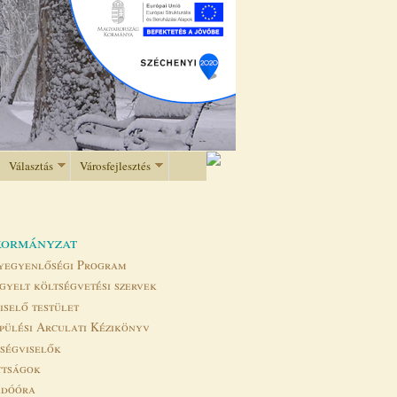
Választás
Városfejlesztés
ormányzat
yegyenlőségi Program
gyelt költségvetési szervek
iselő testület
pülési Arculati Kézikönyv
tségviselők
ttságok
adóóra