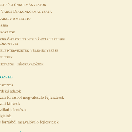
etiségi önkormányzatok
 Város Diákönkormányzata
zabály-ismertető
zseb
rozatok
iselő-testület nyilvános üléseinek
zőkönyvei
elet-tervezetek véleményezése
eletek
sztások, népszavazások
gzseb
eszerzés
rdekű adatok
zati forrásból megvalósuló fejlesztések
zati kiírások
sztikai jelentések
égiáink
 forrásból megvalósuló fejlesztések