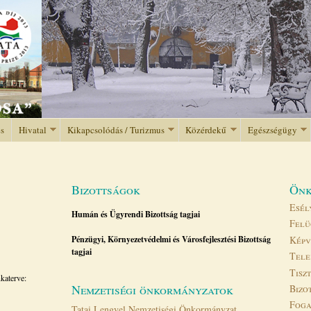
Jump to navigation
és
Hivatal
Kikapcsolódás / Turizmus
Közérdekű
Egészségügy
Bizottságok
Önk
Esél
Humán és Ügyrendi Bizottság tagjai
Felü
Képv
Pénzügyi, Környezetvédelmi és Városfejlesztési Bizottság
tagjai
Tele
Tisz
katerve:
Nemzetiségi önkormányzatok
Bizo
Fog
Tatai Lengyel Nemzetiségi Önkormányzat