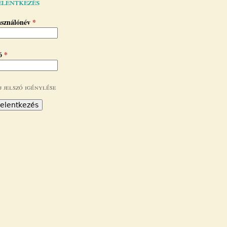
elentkezés
asználónév
*
zó
*
j jelszó igénylése