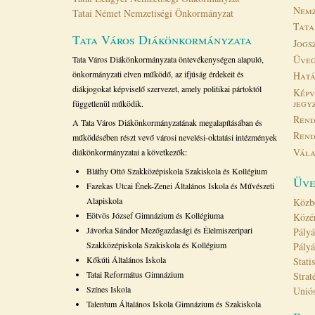
Nemz
Tatai Német Nemzetiségi Önkormányzat
Tata
Tata Város Diákönkormányzata
Jogs
Üveg
Tata Város Diákönkormányzata öntevékenységen alapuló,
önkormányzati elven működő, az ifjúság érdekeit és
Hatá
diákjogokat képviselő szervezet, amely politikai pártoktól
Képv
jegy
függetlenül működik.
Rend
A Tata Város Diákönkormányzatának megalapításában és
Rend
működésében részt vevő városi nevelési-oktatási intézmények
Vála
diákönkormányzatai a következők:
Bláthy Ottó Szakközépiskola Szakiskola és Kollégium
Üve
Fazekas Utcai Ének-Zenei Általános Iskola és Művészeti
Alapiskola
Közb
Eötvös József Gimnázium és Kollégiuma
Közé
Jávorka Sándor Mezőgazdasági és Élelmiszeripari
Pályá
Szakközépiskola Szakiskola és Kollégium
Pályá
Kőkúti Általános Iskola
Stati
Tatai Református Gimnázium
Strat
Színes Iskola
Uniós
Talentum Általános Iskola Gimnázium és Szakiskola