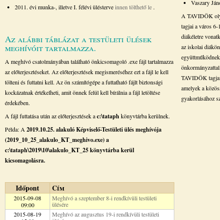
Vaszary Ján
2011. évi munka-, illetve I. félévi ülésterve
innen tölthető le
.
A TAVIDÖK olyan
tagjai a város 6
diákéletre vonat
Az alábbi táblázat a testületi ülések
meghívóit tartalmazza.
az iskolai diák
együttműködnek a
A meghívó csatolmányában található önkicsomagoló .exe fájl tartalmazza
önkormányzattal,
az előterjesztéseket. Az előterjesztések megismeréséhez ezt a fájl le kell
TAVIDÖK tagjai e
tölteni és futtatni kell. Az ön számítógépe a futtatható fájlt biztonsági
amelyek a közöss
kockázatnak értékelheti, amit önnek felül kell bírálnia a fájl letöltése
gyakorlásához s
érdekében.
A fájl futtatása után az előterjesztések a
c:\tataph
könyvtárba kerülnek.
Példa: A
2019.10.25. alakuló Képviselő-Testületi ülés meghívója
(2019_10_25_alakulo_KT_meghivo.exe) a
c:\tataph\2019\10\alakulo_KT_25 könyvtárba kerül
kicsomagolásra.
Időpont
Cím
2015-09-08
Meghívó a szeptember 8-i rendkívüli testületi
ülésére
09:00
2015-08-19
Meghívó az augusztus 19-i rendkívüli testületi