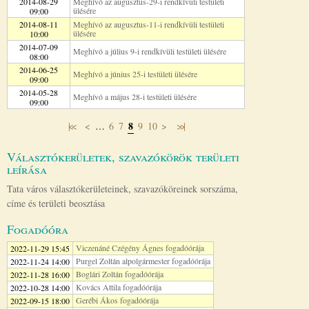
2014-08-29
Meghívó az augusztus-29-i rendkívüli testületi
ülésére
09:00
2014-08-11
Meghívó az augusztus-11-i rendkívüli testületi
ülésére
10:00
2014-07-09
Meghívó a július 9-i rendkívüli testületi ülésére
08:00
2014-06-25
Meghívó a június 25-i testületi ülésére
09:00
2014-05-28
Meghívó a május 28-i testületi ülésére
09:00
8
|<<
<
…
6
7
9
10
>
>>|
Oldalak
Választókerületek, szavazókörök területi
leírása
Tata város választókerületeinek, szavazóköreinek sorszáma,
címe és területi beosztása
Fogadóóra
Viczenáné Czégény Ágnes fogadóórája
2022-11-29 15:45
Purgel Zoltán alpolgármester fogadóórája
2022-11-24 14:00
Boglári Zoltán fogadóórája
2022-11-28 16:00
Kovács Attila fogadóórája
2022-10-28 14:00
Gerébi Ákos fogadóórája
2022-09-15 18:00