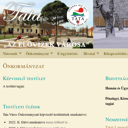
Jump to navigation
Városunk
Önkormányzat
E-ügyintézés
Hivatal
Kikapcsolódás 
Önkormányzat
Képviselő testület
Bizottsá
A testület tagjai:
Humán és Ügyre
Pénzügyi, Körny
tagjai
Testületi ülések
Tata Város Önkormányzati képviselő-testületének munkaterve:
Nemzetis
2022. II. félévi munkaterve
innen tölthető le
.
Tatai Lengye