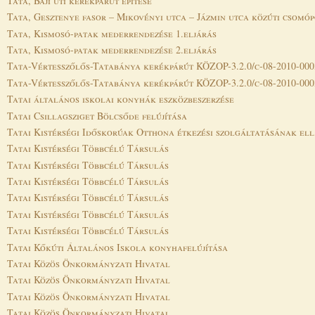
Tata, Baji úti kerékpárút építése
Tata, Gesztenye fasor – Mikovényi utca – Jázmin utca közúti csomóp
Tata, Kismosó-patak mederrendezése 1.eljárás
Tata, Kismosó-patak mederrendezése 2.eljárás
Tata-Vértesszőlős-Tatabánya kerékpárút KÖZOP-3.2.0/c-08-2010-000
Tata-Vértesszőlős-Tatabánya kerékpárút KÖZOP-3.2.0/c-08-2010-0003
Tatai általános iskolai konyhák eszközbeszerzése
Tatai Csillagsziget Bölcsőde felújítása
Tatai Kistérségi Időskorúak Otthona étkezési szolgáltatásának el
Tatai Kistérségi Többcélú Társulás
Tatai Kistérségi Többcélú Társulás
Tatai Kistérségi Többcélú Társulás
Tatai Kistérségi Többcélú Társulás
Tatai Kistérségi Többcélú Társulás
Tatai Kistérségi Többcélú Társulás
Tatai Kőkúti Általános Iskola konyhafelújítása
Tatai Közös Önkormányzati Hivatal
Tatai Közös Önkormányzati Hivatal
Tatai Közös Önkormányzati Hivatal
Tatai Közös Önkormányzati Hivatal