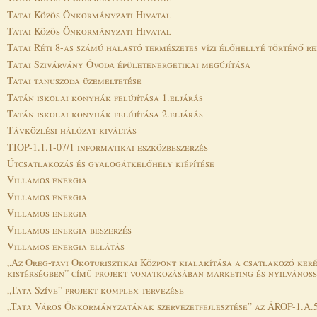
Tatai Közös Önkormányzati Hivatal
Tatai Közös Önkormányzati Hivatal
Tatai Réti 8-as számú halastó természetes vízi élőhellyé történő re
Tatai Szivárvány Óvoda épületenergetikai megújítása
Tatai tanuszoda üzemeltetése
Tatán iskolai konyhák felújítása 1.eljárás
Tatán iskolai konyhák felújítása 2.eljárás
Távközlési hálózat kiváltás
TIOP-1.1.1-07/1 informatikai eszközbeszerzés
Útcsatlakozás és gyalogátkelőhely kiépítése
Villamos energia
Villamos energia
Villamos energia
Villamos energia beszerzés
Villamos energia ellátás
„Az Öreg-tavi Ökoturisztikai Központ kialakítása a csatlakozó kerék
kistérségben” című projekt vonatkozásában marketing és nyilvánossá
„Tata Szíve” projekt komplex tervezése
„Tata Város Önkormányzatának szervezetfejlesztése” az ÁROP-1.A.5