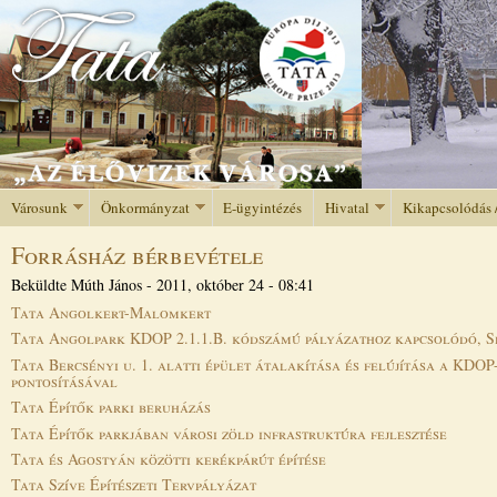
Jump to navigation
Városunk
Önkormányzat
E-ügyintézés
Hivatal
Kikapcsolódás 
Forrásház bérbevétele
Beküldte
Múth János
-
2011, október 24 - 08:41
Tata Angolkert-Malomkert
Tata Angolpark KDOP 2.1.1.B. kódszámú pályázathoz kapcsolódó, Spo
Tata Bercsényi u. 1. alatti épület átalakítása és felújítása a KDOP
pontosításával
Tata Építők parki beruházás
Tata Építők parkjában városi zöld infrastruktúra fejlesztése
Tata és Agostyán közötti kerékpárút építése
Tata Szíve Építészeti Tervpályázat