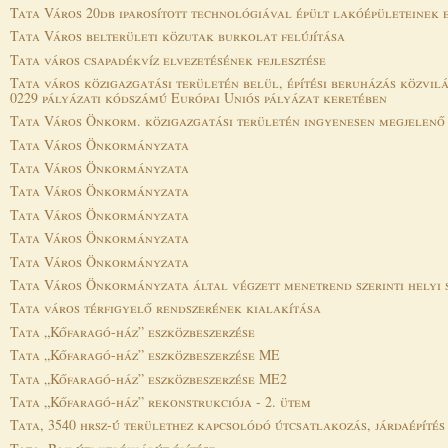
Tata Város 20db iparosított technológiával épült lakóépületeinek e
Tata Város belterületi közutak burkolat felújítása
Tata város csapadékvíz elvezetésének fejlesztése
Tata város közigazgatási területén belül, építési beruházás közvil
0229 pályázati kódszámú Európai Uniós pályázat keretében
Tata Város Önkorm. közigazgatási területén ingyenesen megjelenő i
Tata Város Önkormányzata
Tata Város Önkormányzata
Tata Város Önkormányzata
Tata Város Önkormányzata
Tata Város Önkormányzata
Tata Város Önkormányzata
Tata Város Önkormányzata által végzett menetrend szerinti helyi 
Tata város térfigyelő rendszerének kialakítása
Tata „Kőfaragó-ház” eszközbeszerzése
Tata „Kőfaragó-ház” eszközbeszerzése ME
Tata „Kőfaragó-ház” eszközbeszerzése ME2
Tata „Kőfaragó-ház” rekonstrukciója - 2. ütem
Tata, 3540 hrsz-ú területhez kapcsolódó útcsatlakozás, járdaépítés