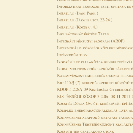
Informatikai eszközök eseti javítása és
Ingatlan (Ipari Park )
Ingatlan (Jázmin utca 22-24.)
Ingatlan (Kocsi u. 4.)
Inkubátorház építése Tatán
Integrált pénzügyi program (ÁROP)
Intermodális közöségi közlekedésiközp
Intézkedési terv
Irodaépület kialakítása rendeltetésvá
Irodai multifunkciós eszközök bérlete 
Karsztvízszint emelkedés okozta felad
Kbt.115.§ (7) bekezdés szerinti közzétét
KDOP-5.2.2/A-09 Kistérségi Gyerekjóléti
KISTÉRSÉGI KÖZOP-3.2.0/c-08-11-2011-001
Kocsi és Dózsa Gy. úti kerékpárút építés
Komplex energiaracionalizálás Tata ál
Könnyűzenei alapfokú oktatást támogat
Könnyűzenei Tehetségközpont kialakít
Kossuth tér csatlakozó utcák