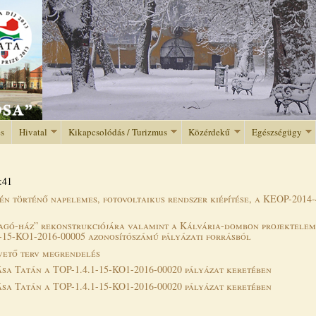
Jump to navigation
és
Hivatal
Kikapcsolódás / Turizmus
Közérdekű
Egészségügy
:41
én történő napelemes, fotovoltaikus rendszer kiépítése, a KEOP-2014-
ragó-ház” rekonstrukciójára valamint a Kálvária-dombon projekteleme
.1-15-KO1-2016-00005 azonosítószámú pályázati forrásból
övető terv megrendelés
tása Tatán a TOP-1.4.1-15-KO1-2016-00020 pályázat keretében
tása Tatán a TOP-1.4.1-15-KO1-2016-00020 pályázat keretében