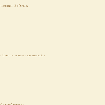
rojektben 3 részben
s Kossuth terének kivitelezése
tó számú projekt