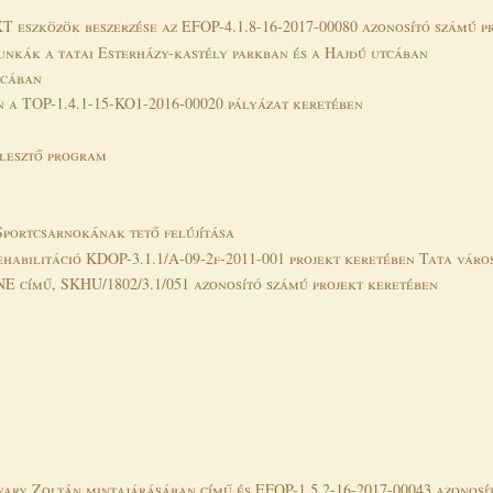
T eszközök beszerzése az EFOP-4.1.8-16-2017-00080 azonosító számú p
munkák a tatai Esterházy-kastély parkban és a Hajdú utcában
tcában
n a TOP-1.4.1-15-KO1-2016-00020 pályázat keretében
jlesztő program
Sportcsarnokának tető felújítása
habilitáció KDOP-3.1.1/A-09-2f-2011-001 projekt keretében Tata váro
 című, SKHU/1802/3.1/051 azonosító számú projekt keretében
ary Zoltán mintajárásában című és EFOP-1.5.2-16-2017-00043 azonosí