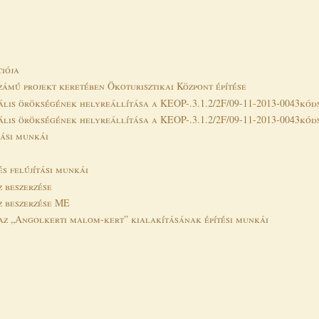
ciója
zámú projekt keretében Ökoturisztikai Központ építése
ális örökségének helyreállítása a KEOP-.3.1.2/2F/09-11-2013-0043kó
ális örökségének helyreállítása a KEOP-.3.1.2/2F/09-11-2013-0043kó
rási munkái
s felújítási munkái
 beszerzése
z beszerzése ME
 az „Angolkerti malom-kert” kialakításának építési munkái