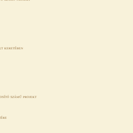
kt keretében
osító számú projekt
zére