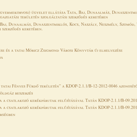
 gyermekorvosi) ügyelet ellátása Tata, Baj, Dunaalmás, Dunaszentmi
gazgatási területén szolgáltatási szerződés keretében
 Baj, Dunaalmás, Dunaszentmiklós, Kocs, Naszály, Neszmély, Szomód,
i szerződés keretében.
se és a tatai Móricz Zsigmond Városi Könyvtár új elhelyezése
ja
a
 tatai Fényes Fürdő területén” a KDOP-2.1.1/B-12-2012-0046 azonosít
öldgáz beszerzés
sa a csatlakozó kerékpárutak felújításával Tatán KDOP-2.1.1/B-09.201
sa a csatlakozó kerékpárutak felújításával Tatán KDOP-2.1.1/B-09.201
érségben