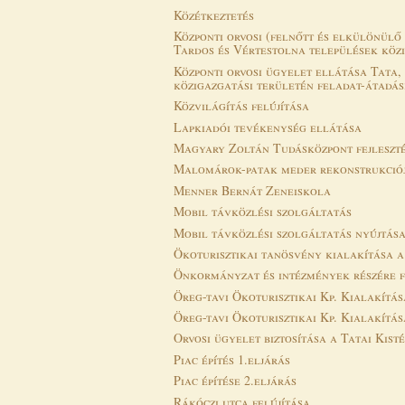
Közétkeztetés
Központi orvosi (felnőtt és elkülönülő
Tardos és Vértestolna települések közi
Központi orvosi ügyelet ellátása Tata,
közigazgatási területén feladat-átadás
Közvilágítás felújítása
Lapkiadói tevékenység ellátása
Magyary Zoltán Tudásközpont fejleszté
Malomárok-patak meder rekonstrukció
Menner Bernát Zeneiskola
Mobil távközlési szolgáltatás
Mobil távközlési szolgáltatás nyújtás
Ökoturisztikai tanösvény kialakítása a
Önkormányzat és intézmények részére f
Öreg-tavi Ökoturisztikai Kp. Kialakítá
Öreg-tavi Ökoturisztikai Kp. Kialakítá
Orvosi ügyelet biztosítása a Tatai Kist
Piac építés 1.eljárás
Piac építése 2.eljárás
Rákóczi utca felújítása