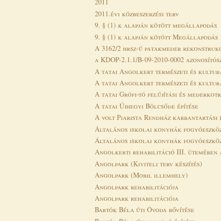
2011
2011.évi közbeszerzési terv
9. § (1) k alapján kötött megállapodás
9. § (1) k alapján kötött Megállapodás
A 3162/2 hrsz-ú patakmeder rekonstruk
a KDOP-2.1.1/B-09-2010-0002 azonosítós
A tatai Angolkert természeti és kultur
A tatai Angolkert természeti és kultur
A tatai Grófi-tó felújítási és mederkot
A tatai Újhegyi Bölcsőde építése
A volt Piarista Rendház karbantartási é
Általános iskolai konyhák fogyóeszköz
Általános iskolai konyhák fogyóeszkö
Angolkerti rehabilitáció III. ütemében
Angolpark (Kiviteli terv készítés)
Angolpark (Mobil illemhely)
Angolpark rehabilitációja
Angolpark rehabilitációja
Bartók Béla úti Óvoda bővítése