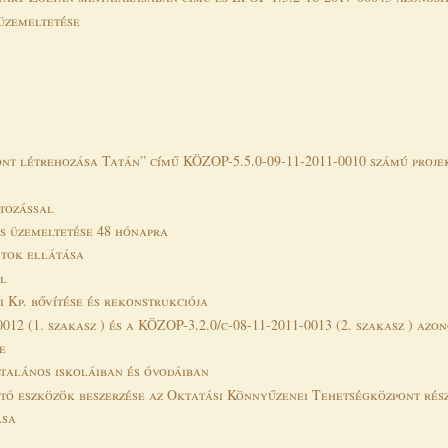
 üzemeltetése
ont létrehozása Tatán” című KÖZOP-5.5.0-09-11-2011-0010 számú proje
ltozással
és üzemeltetése 48 hónapra
atok ellátása
el
 Kp. bővítése és rekonstrukciója
2 (1. szakasz ) és a KÖZOP-3.2.0/c-08-11-2011-0013 (2. szakasz ) azon
e
talános iskoláiban és óvodáiban
ó eszközök beszerzése az Oktatási Könnyűzenei Tehetségközpont rés
ása