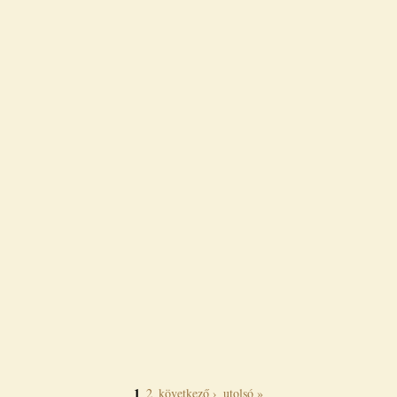
1
2
következő ›
utolsó »