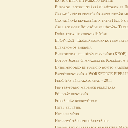
Bartók Béla úti parkoló építése
Bútorok, egyedi gyártású bútorok és IK
Csapadékvíz elvezetés és aszfaltozási 
Csapadékvíz elvezetése a tatai Hajdú u
Csillagsziget Bölcsőde felújítása Tatá
Diófa utca út korszerűsítése
EFOP-1.5.2 _Előadássorozat,gyermekfe
Elektromos energia
Energetikai felújítás tervezése (KEOP)
Eötvös József Gimnázium és Kollégium 
Értékmegőrző és funkció bővítő városre
Eszközbeszerzés a WORKFORCE PIPELINE
Felújítás bérlakásokban - 2011
Fényes-fürdő medence felújítása
Földgáz beszerzés
Forrásház bérbevétele
Hitel felvétel
Hitelfelvétel
Hitelnyújtási szolgáltatások
Humán szolgáltatások fejlesztése Magy