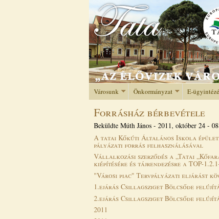
Városunk
Önkormányzat
E-ügyintéz
Forrásház bérbevétele
Beküldte
Múth János
-
2011, október 24 - 08
A tatai Kőkúti Általános Iskola épület
pályázati forrás felhasználásával
Vállalkozási szerződés a „Tatai „Kőfa
kiépítésére és tájrendezésre a TOP-1.2
"Városi piac" Tervpályázati eljárást k
1.ejárás Csillagsziget Bölcsőde felújí
2.ejárás Csillagsziget Bölcsőde felújí
2011