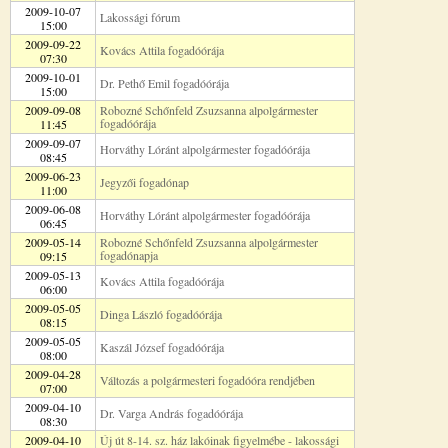
2009-10-07
Lakossági fórum
15:00
2009-09-22
Kovács Attila fogadóórája
07:30
2009-10-01
Dr. Pethő Emil fogadóórája
15:00
2009-09-08
Robozné Schőnfeld Zsuzsanna alpolgármester
fogadóórája
11:45
2009-09-07
Horváthy Lóránt alpolgármester fogadóórája
08:45
2009-06-23
Jegyzői fogadónap
11:00
2009-06-08
Horváthy Lóránt alpolgármester fogadóórája
06:45
2009-05-14
Robozné Schőnfeld Zsuzsanna alpolgármester
fogadónapja
09:15
2009-05-13
Kovács Attila fogadóórája
06:00
2009-05-05
Dinga László fogadóórája
08:15
2009-05-05
Kaszál József fogadóórája
08:00
2009-04-28
Változás a polgármesteri fogadóóra rendjében
07:00
2009-04-10
Dr. Varga András fogadóórája
08:30
2009-04-10
Új út 8-14. sz. ház lakóinak figyelmébe - lakossági