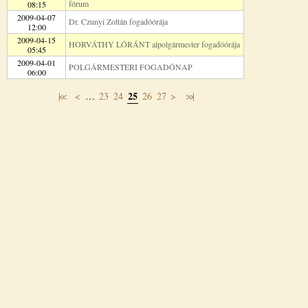
fórum
08:15
2009-04-07
Dr. Czunyi Zoltán fogadóórája
12:00
2009-04-15
HORVÁTHY LÓRÁNT alpolgármester fogadóórája
05:45
2009-04-01
POLGÁRMESTERI FOGADÓNAP
06:00
25
|<<
<
…
23
24
26
27
>
>>|
Oldalak