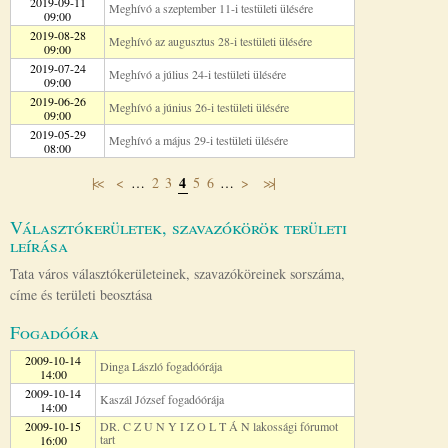
2019-09-11
Meghívó a szeptember 11-i testületi ülésére
09:00
2019-08-28
Meghívó az augusztus 28-i testületi ülésére
09:00
2019-07-24
Meghívó a július 24-i testületi ülésére
09:00
2019-06-26
Meghívó a június 26-i testületi ülésére
09:00
2019-05-29
Meghívó a május 29-i testületi ülésére
08:00
4
|<<
<
…
2
3
5
6
…
>
>>|
Oldalak
Választókerületek, szavazókörök területi
leírása
Tata város választókerületeinek, szavazóköreinek sorszáma,
címe és területi beosztása
Fogadóóra
2009-10-14
Dinga László fogadóórája
14:00
2009-10-14
Kaszál József fogadóórája
14:00
2009-10-15
DR. C Z U N Y I Z O L T Á N lakossági fórumot
tart
16:00