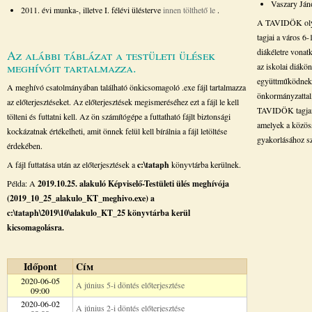
Vaszary Ján
2011. évi munka-, illetve I. félévi ülésterve
innen tölthető le
.
A TAVIDÖK olyan
tagjai a város 6
diákéletre vonat
Az alábbi táblázat a testületi ülések
meghívóit tartalmazza.
az iskolai diák
együttműködnek a
A meghívó csatolmányában található önkicsomagoló .exe fájl tartalmazza
önkormányzattal,
az előterjesztéseket. Az előterjesztések megismeréséhez ezt a fájl le kell
TAVIDÖK tagjai e
tölteni és futtatni kell. Az ön számítógépe a futtatható fájlt biztonsági
amelyek a közöss
kockázatnak értékelheti, amit önnek felül kell bírálnia a fájl letöltése
gyakorlásához s
érdekében.
A fájl futtatása után az előterjesztések a
c:\tataph
könyvtárba kerülnek.
Példa: A
2019.10.25. alakuló Képviselő-Testületi ülés meghívója
(2019_10_25_alakulo_KT_meghivo.exe) a
c:\tataph\2019\10\alakulo_KT_25 könyvtárba kerül
kicsomagolásra.
Időpont
Cím
2020-06-05
A június 5-i döntés előterjesztése
09:00
2020-06-02
A június 2-i döntés előterjesztése