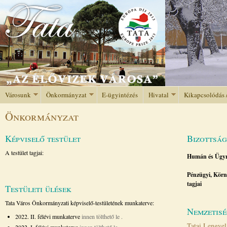
Jump to navigation
Városunk
Önkormányzat
E-ügyintézés
Hivatal
Kikapcsolódás 
Önkormányzat
Képviselő testület
Bizottsá
A testület tagjai:
Humán és Ügyre
Pénzügyi, Körny
tagjai
Testületi ülések
Tata Város Önkormányzati képviselő-testületének munkaterve:
Nemzetis
2022. II. félévi munkaterve
innen tölthető le
.
Tatai Lengye