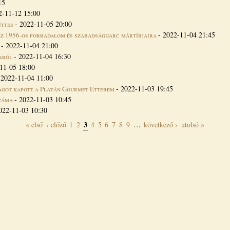
15
2-11-12 15:00
-
2022-11-05 20:00
üttes
-
2022-11-04 21:45
az 1956-os forradalom és szabadságharc mártírjaira
-
2022-11-04 21:00
-
2022-11-04 16:30
okról
11-05 18:00
-
2022-11-04 11:00
-
2022-11-03 19:45
lagot kapott a Platán Gourmet Étterem
-
2022-11-03 10:45
száma
022-11-03 10:30
3
« első
‹ előző
1
2
4
5
6
7
8
9
…
következő ›
utolsó »