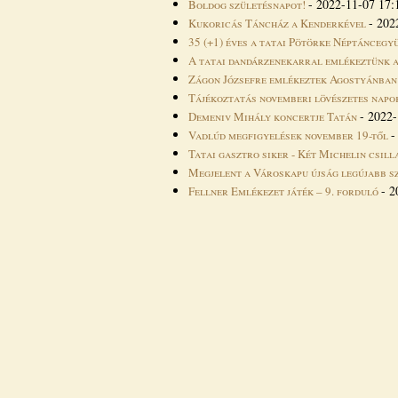
-
2022-11-07 17:
Boldog születésnapot!
-
202
Kukoricás Táncház a Kenderkével
35 (+1) éves a tatai Pötörke Néptáncegy
A tatai dandárzenekarral emlékeztünk 
Zágon Józsefre emlékeztek Agostyánban
Tájékoztatás novemberi lövészetes nap
-
2022-
Demeniv Mihály koncertje Tatán
Vadlúd megfigyelések november 19-től
Tatai gasztro siker - Két Michelin csil
Megjelent a Városkapu újság legújabb 
-
2
Fellner Emlékezet játék – 9. forduló
Oldalak