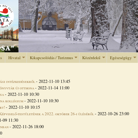
Jump to navigation
és
Hivatal
Kikapcsolódás / Turizmus
Közérdekű
Egészségügy
-
2022-11-10 13:45
ági intézkedésekről
-
2022-11-14 11:00
könyvtár új otthona
-
2022-11-10 10:30
ása
-
2022-11-10 10:30
nna kollégium
-
2022-11-10 10:15
rt!
-
2022-10-26 23:00
pviselő-testületének a 2022. október 26-i üléséről
1-09 11:30
-
2022-11-26 18:00
onban
00