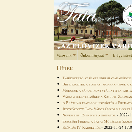
Városunk
Önkormányzat
E-ügyintéz
Hírek
Tájékoztató az újabb energiatakarékoss
Befejeződtek a bontási munkák - épül a 
Módosul a városi könyvtár nyitva tart
Várja a jelentkezőket a Kossuth Zsuzsa
A Bláthy-s fiatalok legyőzték a Predato
Jegyzőkönyv Tata Város Önkormányzat Ké
-
2022-1
November 12-én nyit a jégsátor
Szecsődi Ferenc a Tatai Művészeti Szal
-
2022-11-24 17:
Előadás IV. Károlyról