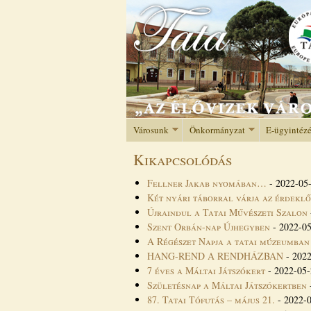
Városunk
Önkormányzat
E-ügyintéz
Kikapcsolódás
Fellner Jakab nyomában…
-
2022-05-
Két nyári táborral várja az érdekl
Újraindul a Tatai Művészeti Szalon
Szent Orbán-nap Újhegyben
-
2022-05
A Régészet Napja a tatai múzeumban
HANG-REND A RENDHÁZBAN
-
2022
7 éves a Máltai Játszókert
-
2022-05-
Születésnap a Máltai Játszókertben
87. Tatai Tófutás – május 21.
-
2022-0