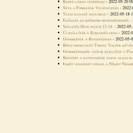
Kezes-lábas játszóház
-
2022-05-20 0
Séta a Források Világnapján
-
2022-
Tatai kanapé májusban
-
2022-05-18 1
Előadás az időskori betegségekről
Születés Hete május 12-14.
-
2022-05-
Új kiállítás a Kiskastélyban
-
2022-0
Gombképek a Rendházban
-
2022-05-0
Könyvbemutató Torjay Valter művés
Gombképekből nyílik kiállítás a Pi
Koncert a katonazene napja alkalm
Ismét vendéget fogad a Német Nemz
Oldalak