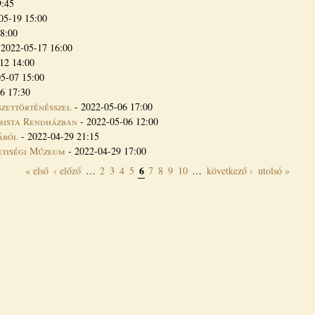
9:45
05-19 15:00
8:00
-
2022-05-17 16:00
12 14:00
5-07 15:00
6 17:30
zettörténésszel
-
2022-05-06 17:00
arista Rendházban
-
2022-05-06 12:00
ából
-
2022-04-29 21:15
etiségi Múzeum
-
2022-04-29 17:00
6
« első
‹ előző
…
2
3
4
5
7
8
9
10
…
következő ›
utolsó »