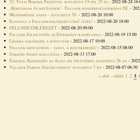
23. Tatai Barokk Fesztivál augusztus 13-tól 25-ig
-
2022-08-24 16:
„Kortársak és mecénások’- Fellner konferenciasorozat III.
-
202
Mesterségek napja - augusztus 20.
-
2022-08-20 10:00
Elindult a Fellner-emlékezet című játék!
-
2022-08-20 10:00
FELLNER-EMLÉKEZET
-
2022-08-20 09:00
Fellner Jakab-esték az Esterházy-kastélyban
-
2022-08-19 15:00
Lédára emlékezik a könyvtár
-
2022-08-17 10:00
Fellner geocaching – indul a kincskeresés!
-
2022-08-15 08:00
Sárközi Anikó kiállítása
-
2022-08-13 17:00
Éjszakai Kerekezés az Által-ér völgyében augusztus 28-án
-
2022
Valasek Ferenc Emlékverseny augusztus 7-én
-
2022-08-07 06:30
3
« első
‹ előző
1
2
Oldalak