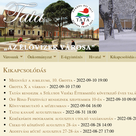
Jump to navigation
Városunk
Önkormányzat
E-ügyintézés
Hivatal
Kikapcsolódás 
Kikapcsolódás
Megnyílt a jubileumi, 10. Grotta
-
2022-09-10 19:00
Grotta X a várban
-
2022-09-10 17:00
Tatán rendezik a Stílusos Vidéki Éttermiség következő éves tal
Off Road Fesztivált rendeznek szeptember 10-én
-
2022-09-10 09:0
Könyvbemutató a múzeumban
-
2022-09-04 16:00
Tatai kanapé augusztusban
-
2022-08-31 18:00
Kerékpáros programok augusztus utolsó vasárnapján
-
2022-08-2
Cseke-tó köszöntő augusztus 28-án
-
2022-08-28 14:00
Agostyáni búcsú augusztus 27-28-án
-
2022-08-27 17:00