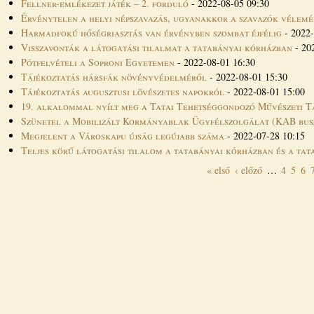
Fellner-emlékezet játék – 2. forduló
-
2022-08-05 09:30
Érvénytelen a helyi népszavazás, ugyanakkor a szavazók vélemé
Harmadfokú hőségriasztás van érvényben szombat éjfélig
-
2022-
Visszavonták a látogatási tilalmat a tatabányai kórházban
-
20
Pótfelvételi a Soproni Egyetemen
-
2022-08-01 16:30
Tájékoztatás hársfák növényvédelméről
-
2022-08-01 15:30
Tájékoztatás augusztusi lövészetes napokról
-
2022-08-01 15:00
19. alkalommal nyílt meg a Tatai Tehetséggondozó Művészeti T
Szünetel a Mobilizált Kormányablak Ügyfélszolgálat (KAB bus
Megjelent a Városkapu újság legújabb száma
-
2022-07-28 10:15
Teljes körű látogatási tilalom a tatabányai kórházban és a tat
« első
‹ előző
…
4
5
6
Oldalak