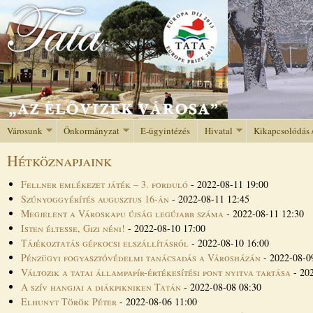
Jump to navigation
Városunk
Önkormányzat
E-ügyintézés
Hivatal
Kikapcsolódás 
Hétköznapjaink
Fellner emlékezet játék – 3. forduló
-
2022-08-11 19:00
Szúnyoggyérítés augusztus 16-án
-
2022-08-11 12:45
Megjelent a Városkapu újság legújabb száma
-
2022-08-11 12:30
Isten éltesse, Gizi néni!
-
2022-08-10 17:00
Tájékoztatás gépkocsi elszállításról
-
2022-08-10 16:00
Pénzügyi fogyasztóvédelmi tanácsadás a Városházán
-
2022-08-0
Változik a tatai állampapír-értékesítési pont nyitva tartása
-
20
A szív hangjai a diákpikniken Tatán
-
2022-08-08 08:30
Elhunyt Török Péter
-
2022-08-06 11:00