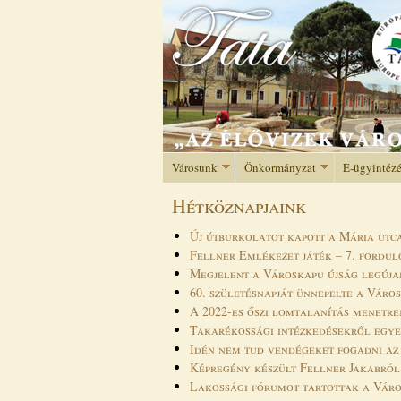
Városunk
Önkormányzat
E-ügyintéz
Hétköznapjaink
Új útburkolatot kapott a Mária utc
Fellner Emlékezet játék – 7. fordu
Megjelent a Városkapu újság legúj
60. születésnapját ünnepelte a Váro
A 2022-es őszi lomtalanítás menetre
Takarékossági intézkedésekről egye
Idén nem tud vendégeket fogadni az
Képregény készült Fellner Jakabról
Lakossági fórumot tartottak a Vár