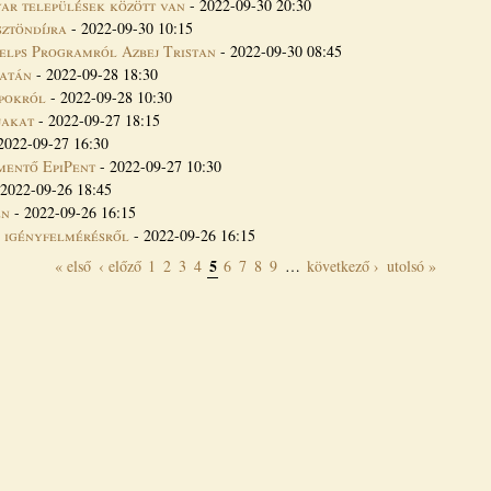
yar települések között van
-
2022-09-30 20:30
sztöndíjra
-
2022-09-30 10:15
elps Programról Azbej Tristan
-
2022-09-30 08:45
Tatán
-
2022-09-28 18:30
apokról
-
2022-09-28 10:30
jakat
-
2022-09-27 18:15
2022-09-27 16:30
mentő EpiPent
-
2022-09-27 10:30
2022-09-26 18:45
en
-
2022-09-26 16:15
 igényfelmérésről
-
2022-09-26 16:15
5
« első
‹ előző
1
2
3
4
6
7
8
9
…
következő ›
utolsó »