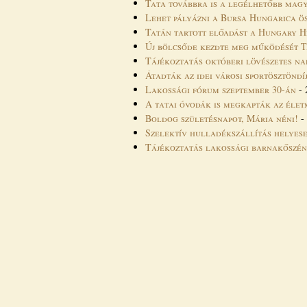
Tata továbbra is a legélhetőbb mag
Lehet pályázni a Bursa Hungarica ö
Tatán tartott előadást a Hungary H
Új bölcsőde kezdte meg működését 
Tájékoztatás októberi lövészetes n
Átadták az idei városi sportösztöndí
Lakossági fórum szeptember 30-án
-
A tatai óvodák is megkapták az élet
Boldog születésnapot, Mária néni!
-
Szelektív hulladékszállítás helyes
Tájékoztatás lakossági barnakőszén
Oldalak