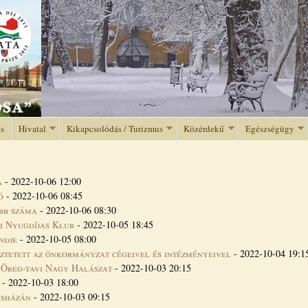
Jump to navigation
és
Hivatal
Kikapcsolódás / Turizmus
Közérdekű
Egészségügy
a
-
2022-10-06 12:00
ló
-
2022-10-06 08:45
abb száma
-
2022-10-06 08:30
si Nyugdíjas Klub
-
2022-10-05 18:45
ndje
-
2022-10-05 08:00
ztetett az önkormányzat cégeivel és intézményeivel
-
2022-10-04 19:1
 Öreg-tavi Nagy Halászat
-
2022-10-03 20:15
-
2022-10-03 18:00
osházán
-
2022-10-03 09:15