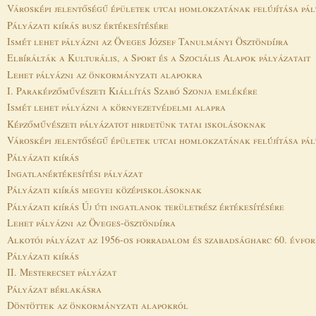
Városképi jelentőségű épületek utcai homlokzatának felújítása pál
Pályázati kiírás busz értékesítésére
Ismét lehet pályázni az Öveges József Tanulmányi Ösztöndíjra
Elbírálták a Kulturális, a Sport és a Szociális Alapok pályázatait
Lehet pályázni az önkormányzati alapokra
I. Paraképzőművészeti Kiállítás Szabó Szonja emlékére
Ismét lehet pályázni a környezetvédelmi alapra
Képzőművészeti pályázatot hirdetünk tatai iskolásoknak
Városképi jelentőségű épületek utcai homlokzatának felújítása pál
Pályázati kiírás
Ingatlanértékesítési pályázat
Pályázati kiírás megyei középiskolásoknak
Pályázati kiírás Új úti ingatlanok területrész értékesítésére
Lehet pályázni az Öveges-ösztöndíjra
Alkotói pályázat az 1956-os forradalom és szabadságharc 60. évfo
Pályázati kiírás
II. Mesterecset pályázat
Pályázat bérlakásra
Döntöttek az önkormányzati alapokról