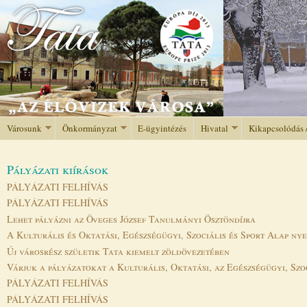
Jump to navigation
Városunk
Önkormányzat
E-ügyintézés
Hivatal
Kikapcsolódás 
Pályázati kiírások
PÁLYÁZATI FELHÍVÁS
PÁLYÁZATI FELHÍVÁS
Lehet pályázni az Öveges József Tanulmányi Ösztöndíjra
A Kulturális és Oktatási, Egészségügyi, Szociális és Sport Alap nye
Új városrész születik Tata kiemelt zöldövezetében
Várjuk a pályázatokat a Kulturális, Oktatási, az Egészségügyi, Szo
PÁLYÁZATI FELHÍVÁS
PÁLYÁZATI FELHÍVÁS