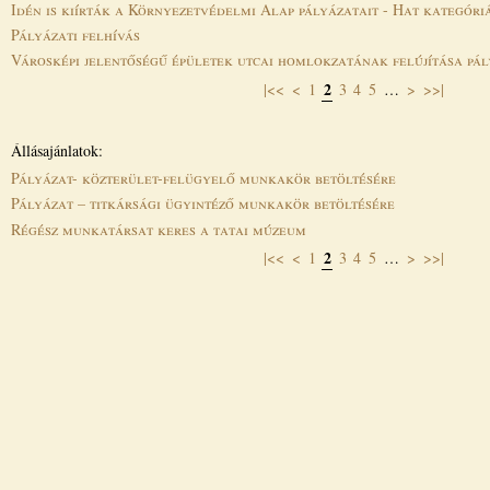
Idén is kiírták a Környezetvédelmi Alap pályázatait - Hat kategóri
Pályázati felhívás
Városképi jelentőségű épületek utcai homlokzatának felújítása pál
2
|<<
<
1
3
4
5
…
>
>>|
Oldalak
Állásajánlatok:
Pályázat- közterület-felügyelő munkakör betöltésére
Pályázat – titkársági ügyintéző munkakör betöltésére
Régész munkatársat keres a tatai múzeum
2
|<<
<
1
3
4
5
…
>
>>|
Oldalak