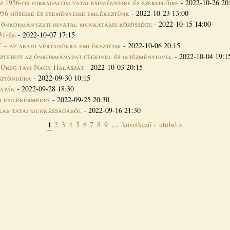
z 1956-os forradalom tatai eseményeire és szereplőire
-
2022-10-26 20
1956 hőseire és eseményeire emlékeztünk
-
2022-10-23 13:00
z önkormányzati hivatal munkatársi közössége
-
2022-10-15 14:00
31-én
-
2022-10-07 17:15
” – az aradi vértanúkra emlékeztünk
-
2022-10-06 20:15
ztetett az önkormányzat cégeivel és intézményeivel
-
2022-10-04 19:1
 Öreg-tavi Nagy Halászat
-
2022-10-03 20:15
sztöndíjra
-
2022-09-30 10:15
Tatán
-
2022-09-28 18:30
r emlékérmeket
-
2022-09-25 20:30
kab tatai munkásságáról
-
2022-09-16 21:30
1
2
3
4
5
6
7
8
9
…
következő ›
utolsó »