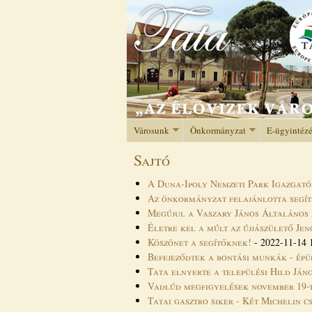
Városunk
Önkormányzat
E-ügyintéz
Sajtó
A Duna-Ipoly Nemzeti Park Igazgató
Az önkormányzat felajánlotta segíts
Megújul a Vaszary János Általános I
Életre kel a múlt az újjászülető J
Köszönet a segítőknek!
-
2022-11-14 
Befejeződtek a bontási munkák - épü
Tata elnyerte a települési Hild Jáno
Vadlúd megfigyelések november 19-
Tatai gasztro siker - Két Michelin 