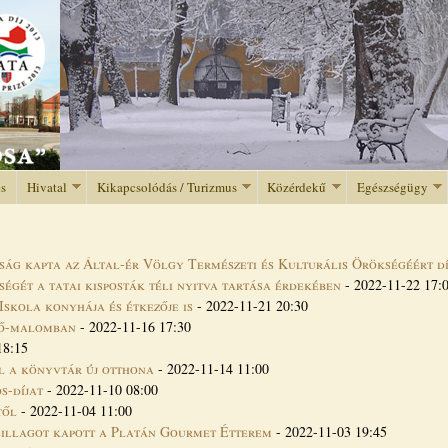
Jump to navigation
és
Hivatal
Kikapcsolódás / Turizmus
Közérdekű
Egészségügy
ság kapta az Által-ér Völgy Természeti és Kulturális Örökségéért dí
égét a tatai kisposták téli nyitva tartása érdekében
-
2022-11-22 17:
skola konyhája és étkezője is
-
2022-11-21 20:30
enő-malomban
-
2022-11-16 17:30
18:15
l a könyvtár új otthona
-
2022-11-14 11:00
s-díjat
-
2022-11-10 08:00
től
-
2022-11-04 11:00
csillagot kapott a Platán Gourmet Étterem
-
2022-11-03 19:45