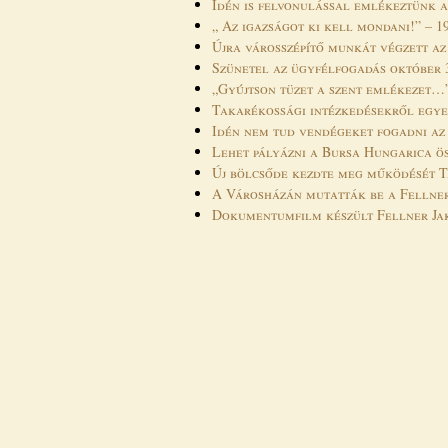
Idén is felvonulással emlékeztünk a
„ Az igazságot ki kell mondani!” – 
Újra városszépítő munkát végzett a
Szünetel az ügyfélfogadás október 
„Gyújtson tüzet a szent emlékezet…
Takarékossági intézkedésekről egye
Idén nem tud vendégeket fogadni az
Lehet pályázni a Bursa Hungarica ö
Új bölcsőde kezdte meg működését 
A Városházán mutatták be a Fellne
Dokumentumfilm készült Fellner Ja
Oldalak