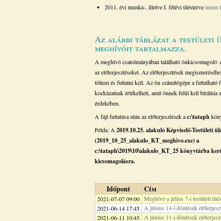
2011. évi munka-, illetve I. félévi ülésterve
innen 
Az alábbi táblázat a testületi 
meghívóit tartalmazza.
A meghívó csatolmányában található önkicsomagoló .ex
az előterjesztéseket. Az előterjesztések megismeréséhez 
tölteni és futtatni kell. Az ön számítógépe a futtatható f
kockázatnak értékelheti, amit önnek felül kell bírálnia a 
érdekében.
A fájl futtatása után az előterjesztések a
c:\tataph
köny
Példa: A
2019.10.25. alakuló Képviselő-Testületi ü
(2019_10_25_alakulo_KT_meghivo.exe) a
c:\tataph\2019\10\alakulo_KT_25 könyvtárba ker
kicsomagolásra.
Időpont
Cím
Meghívó a július 7-i testületi ülé
2021-07-07 09:00
A június 14-i döntések előterjesz
2021-06-14 17:45
A június 11-i döntések előterjesz
2021-06-11 10:45