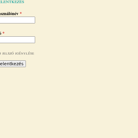
elentkezés
asználónév
*
zó
*
j jelszó igénylése