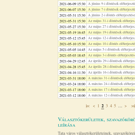
A június 9-i döntések előterjeszt
2021-06-09 15:30
A június 7-i döntések előterjeszt
2021-06-07 15:30
A június 2-i döntés előterjesztése
2021-05-31 15:30
Az május 31-i döntések előterjes
2021-05-31 15:30
Az május 27-i döntések előterjes
2021-05-27 15:30
Az május 19-i döntések előterjes
2021-05-19 16:45
Az május 12-i döntések előterjes
2021-05-12 15:45
Az május 10-i döntés előterjeszt
2021-05-10 15:30
Az május 5-i döntések előterjeszt
2021-05-05 14:45
Az május 3-i döntés előterjesztés
2021-05-03 18:45
Az április 29-i döntések előterjes
2021-04-29 12:45
Az április 28-i döntések előterjes
2021-04-28 15:45
Az április 16-i döntések előterjes
2021-04-16 11:30
A március 31-i döntések előterjes
2021-03-31 18:00
A március 24-i döntések előterjes
2021-03-24 18:00
A március 17-i döntések előterjes
2021-03-17 18:00
A március 12-i döntések előterjes
2021-03-12 18:00
2
|<<
<
1
3
4
5
…
>
>>|
Oldalak
Választókerületek, szavazókörö
leírása
Tata város választókerületeinek, szavazóköre