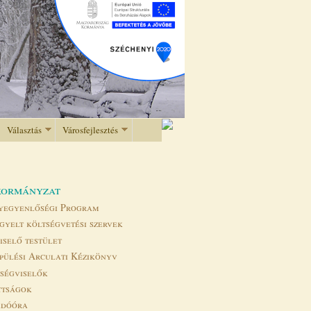
Választás
Városfejlesztés
ormányzat
yegyenlőségi Program
gyelt költségvetési szervek
iselő testület
pülési Arculati Kézikönyv
tségviselők
ttságok
adóóra