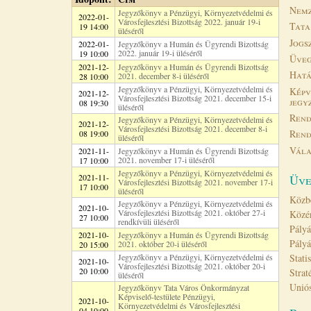
Nemz
Jegyzőkönyv a Pénzügyi, Környezetvédelmi és
2022-01-
Városfejlesztési Bizottság 2022. január 19-i
Tata
19 14:00
üléséről
Jogs
2022-01-
Jegyzőkönyv a Humán és Ügyrendi Bizottság
2022. január 19-i üléséről
19 10:00
Üveg
2021-12-
Jegyzőkönyv a Humán és Ügyrendi Bizottság
Hatá
2021. december 8-i üléséről
28 10:00
Jegyzőkönyv a Pénzügyi, Környezetvédelmi és
Képv
2021-12-
Városfejlesztési Bizottság 2021. december 15-i
jegy
08 19:30
üléséről
Rend
Jegyzőkönyv a Pénzügyi, Környezetvédelmi és
2021-12-
Városfejlesztési Bizottság 2021. december 8-i
Rend
08 19:00
üléséről
Vála
2021-11-
Jegyzőkönyv a Humán és Ügyrendi Bizottság
2021. november 17-i üléséről
17 10:00
Jegyzőkönyv a Pénzügyi, Környezetvédelmi és
2021-11-
Üve
Városfejlesztési Bizottság 2021. november 17-i
17 10:00
üléséről
Közb
Jegyzőkönyv a Pénzügyi, Környezetvédelmi és
2021-10-
Városfejlesztési Bizottság 2021. október 27-i
Közé
27 10:00
rendkívüli üléséről
Pályá
2021-10-
Jegyzőkönyv a Humán és Ügyrendi Bizottság
Pályá
2021. október 20-i üléséről
20 15:00
Jegyzőkönyv a Pénzügyi, Környezetvédelmi és
Stati
2021-10-
Városfejlesztési Bizottság 2021. október 20-i
20 10:00
Strat
üléséről
Uniós
Jegyzőkönyv Tata Város Önkormányzat
Képviselő-testülete Pénzügyi,
2021-10-
Környezetvédelmi és Városfejlesztési
04 10:00