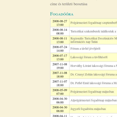
címe és területi beosztása
Fogadóóra
2008-08-27
Polgármesteri fogadónap szeptember
13:00
2008-08-14
Turisztikai szakemberek találkoztak a
08:00
2008-08-11
Regionális Turisztikai Desztinációs
információs nap Tatán
13:00
2008-07-24
Fórum a távhő jövőjéről
14:00
2008-07-17
Lakossági fórum a távfűtésről
13:00
2007-11-08
Horváthy Lóránt lakossági fóruma a 
19:00
2007-11-08
Dr. Czunyi Zoltán lakossági fóruma 
18:00
2007-11-07
Dr. Pethő Emil lakossági fóruma a M
18:00
2008-05-09
Polgármesteri fogadónap májusban
07:00
2008-04-30
Alpolgármesteri fogadónap májusban
06:00
2008-04-30
Jegyzői fogadóóra májusban
06:00
2008-04-11