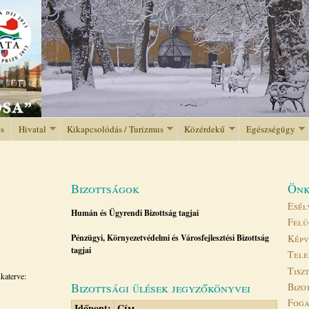
Jump to navigation
és
Hivatal
Kikapcsolódás / Turizmus
Közérdekű
Egészségügy
Bizottságok
Önk
Esél
Humán és Ügyrendi Bizottság tagjai
Felü
Képv
Pénzügyi, Környezetvédelmi és Városfejlesztési Bizottság
tagjai
Tele
Tisz
katerve:
Bizottsági ülések jegyzőkönyvei
Bizo
Fog
Időpont:
Cím