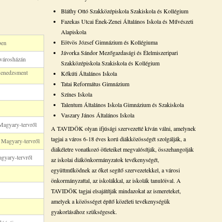
Bláthy Ottó Szakközépiskola Szakiskola és Kollégium
Fazekas Utcai Ének-Zenei Általános Iskola és Művészeti
Alapiskola
Eötvös József Gimnázium és Kollégiuma
ben
Jávorka Sándor Mezőgazdasági és Élelmiszeripari
 városházán
Szakközépiskola Szakiskola és Kollégium
 Menedzsment
Kőkúti Általános Iskola
Tatai Református Gimnázium
Színes Iskola
Talentum Általános Iskola Gimnázium és Szakiskola
Vaszary János Általános Iskola
Magyary-tervről
A TAVIDÖK olyan ifjúsági szervezetté kíván válni, amelynek
tagjai a város 6-18 éves korú diákközösségét szolgálják, a
a Magyary-tervről
diákéletre vonatkozó ötleteiket megvalósítják, összehangolják
agyary-tervről
az iskolai diákönkormányzatok tevékenységét,
együttműködnek az őket segítő szervezetekkel, a városi
önkormányzattal, az iskolákkal, az iskolák tanulóival. A
TAVIDÖK tagjai elsajátítják mindazokat az ismereteket,
amelyek a közösséget építő közéleti tevékenységük
gyakorlásához szükségesek.