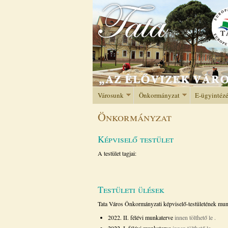
Városunk
Önkormányzat
E-ügyintéz
Önkormányzat
Képviselő testület
A testület tagjai:
Testületi ülések
Tata Város Önkormányzati képviselő-testületének mun
2022. II. félévi munkaterve
innen tölthető le
.