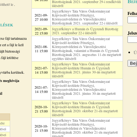
Bej
Bizottságának 2021. szeptember 29-i rendkívüli
tölthető le
.
üléséről
Jegyzőkönyv Tata Város Önkormányzat
Felh
2021-09-
Képviselő-testülete Pénzügyi,
Környezetvédelmi és Városfejlesztési
27 10:00
ülések
Bizottságának 2021. szeptember 22-i üléséről
2021-09-
Jegyzőkönyv a Humán és Ügyrendi Bizottság
Jels
2021. szeptember 22-i üléséről
22 15:00
e fájl tartalmazza
Jegyzőkönyv Tata Város Önkormányzat
Képviselő-testülete Pénzügyi,
ezt a fájl le kell
2021-08-
Környezetvédelmi és Városfejlesztési
Bizottságának, valamint a Humán és Ügyrendi
11 15:00
ájlt biztonsági
Ú
Bizottságának 2021. augusztus 11-én megtartott
fájl letöltése
együttes üléséről
Jegyzőkönyv Tata Város Önkormányzat
2021-07-
Képviselő-testülete Humán és Ügyrendi
Bizottságának 2021. június 30-án megtartott
vtárba kerülnek.
14 15:00
üléséről
lés meghívója
Jegyzőkönyv Tata Város Önkormányzat
Képviselő-testülete Pénzügyi,
2021-07-
Környezetvédelmi és Városfejlesztési
14 15:00
ül
Bizottságának 2021. június 30-án megtartott
üléséről
Jegyzőkönyv Tata Város Önkormányzat
2020-10-
Képviselő-testülete Humán és Ügyrendi
Bizottságának 2020. október 21-én megtartott
21 15:00
üléséről
Jegyzőkönyv Tata Város Önkormányzat
sére
Képviselő-testülete Pénzügyi,
2020-10-
Környezetvédelmi és Városfejlesztési
tései
21 15:00
Bizottságának 2020. október 21-én megtartott
tései
üléséről